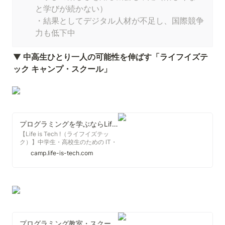
と学びが続かない）

・結果としてデジタル人材が不足し、国際競争
力も低下中
▼
 中高生ひとり一人の可能性を伸ばす「ライフイズテ
ック キャンプ・スクール」
プログラミングを学ぶならLife is Tech ! (ライフイズテック) のキャンプ【短期集中講座】
【Life is Tech !（ライフイズテッ
ク）】中学生・高校生のための IT・
プログラミングキャンプ。春夏冬休
camp.life-is-tech.com
みにゲーム、デザイン、プログラミ
ングなど最新のIT技術を学ぶ短期集
中型プログラムです。参加方法はオ
ンラインと対面式が選べます。個別
サポート型のため、初心者でも安
心。
プログラミング教室・スクール・学校｜中学生・高校生のプログラミング教室・スクール・教育ならLife Is Tech！(ライフイズテック)