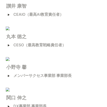
讃井 康智
‣
CEAIO（最高AI教育責任者）
丸本 徳之
‣
CESO（最高教育戦略責任者）
小野寺 
馨
‣
メンバーサクセス事業部 事業部長
関口 伸之
‣
DX事業部 事業部長