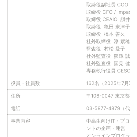
取締役副社長 COO  小
取締役 CFO / Impact O
取締役 CEAIO  讃井 康
取締役  亀田 奈津子

取締役  橋本 善久

社外取締役  漆 紫穂子

監査役  村松 愛子

社外監査役  熊澤 誠

社外監査役  国見 健介

専務執行役員 CESO 
役員・社員数
162名（2025年7月現
住所
〒106-0047 東京都港
電話
03-5877-4879（代表
事業内容
中高生向けIT・プログ
ントの企画・運営

オンラインプログラミ