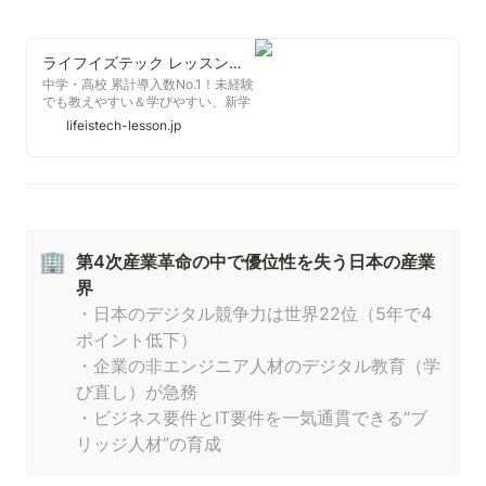
ライフイズテック レッスン｜TOP
中学・高校 累計導入数No.1！未経験
でも教えやすい＆学びやすい、新学
習指導要領にも対応のプログラミン
lifeistech-lesson.jp
グ学習教材「ライフイズテック レッ
スン」。ブラウザ完結型のオンライ
ン教材なので、面倒なインストール
もなく導入が可能です。小学校でビ
ジュアルコーディングを学んだ後の
次段階として「テキストコーディン
グ」を学ぶのに最適。さらにストー
🏢
リー形式のレッスンを通じて「ITに
第4次産業革命の中で優位性を失う日本の産業
よる問題解決」まで学習できます。
界
・日本のデジタル競争力は世界22位（5年で4
ポイント低下）

・企業の非エンジニア人材のデジタル教育（学
び直し）が急務

・ビジネス要件とIT要件を一気通貫できる“ブ
リッジ人材”の育成