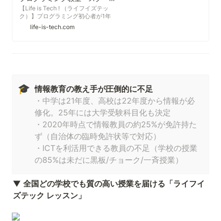
【Life is Tech ! （ライフイズテッ
ク）】プログラミング初心者が1年
間で実力者になれる中学生・高校生
life-is-tech.com
のためのIT・プログラミングスクー
ル。「Google RISE Awards」受
賞、「EdTechXEurope グロース部
門」優勝など世界的な受賞歴多数の
教育プログラムを通じて、アプリ開
発、ゲーム、デザイン、プログラミ
ングなど最新のIT技術を基礎から学
🎓
べます。
情報教育の教え手が圧倒的に不足
・中学は21年度、高校は22年度から情報が必
修化。25年には大学受験科目化も決定

・2020年時点で情報教員の約25%が免許持た
ず（自治体の臨時免許状等で対応）

・ICTを利活用できる教員の不足（学校の授業
の85%は未だに黒板/チョーク/一斉授業）
▼ 
全国どの学校でも質の高い授業を届ける「ライフイ
ズテック レッスン」