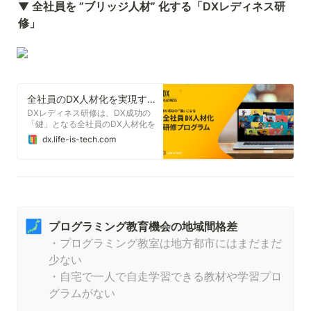
▼
 全社員を ”ブリッジ人材” 化する「DXレディネス研
修」
全社員のDX人材化を実現する研修プログラム
DXレディネス研修は、DX成功の
「鍵」となる全社員のDX人材化を
実現する研修プログラムです。講義
dx.life-is-tech.com
だけでなく実技も伴ったプログラム
で、業種・役職を問わず企業内の
DX人材育成をサポートします。
🗾
プログラミング教育機会の地域間格差
・プログラミング教室は地方都市にはまだまだ
少ない

・自宅で一人で自走学習できる教材や学習プロ
グラムがない