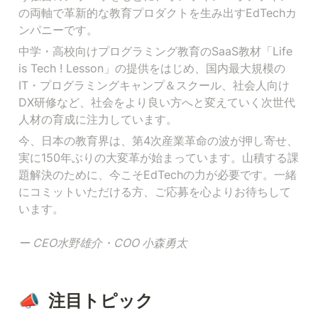
の両軸で革新的な教育プロダクトを生み出すEdTechカ
ンパニーです。
中学・高校向けプログラミング教育のSaaS教材「Life 
is Tech ! Lesson」の提供をはじめ、国内最大規模の
IT・プログラミングキャンプ＆スクール、社会人向け
DX研修など、社会をより良い方へと変えていく次世代
人材の育成に注力しています。
今、日本の教育界は、第4次産業革命の波が押し寄せ、
実に150年ぶりの大変革が始まっています。山積する課
題解決のために、今こそEdTechの力が必要です。一緒
にコミットいただける方、ご応募を心よりお待ちして
います。

ー CEO水野雄介・COO 小森勇太
📣  注目トピック