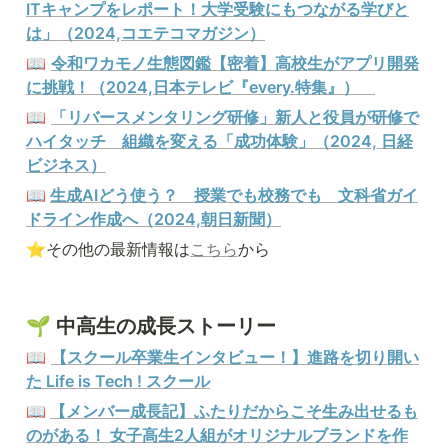
ITキャンプをレポート！大学受験にもつながる学びと
は」（2024,コエテコマガジン）
📖 
令和ワカモノ生態図鑑【密着】高校生がアプリ開発
に挑戦！（2024,日本テレビ『every.特集』）　
📖 
「リバースメンタリング研修」新人と役員が研修で
ハイタッチ　組織を変える「成功体験」（2024, 日経
ビジネス）
📖 
生成AIどう使う？　授業でも校務でも　文科省ガイ
ドライン作成へ（2024,朝日新聞）
⭐️その他の最新情報は
こちら
から
🌱 中高生の成長ストーリー
📖 
【スクール卒業生インタビュー！】進路を切り開い
た Life is Tech ! スクール
📖 
【メンバー成長記】ふたりだからこそ生み出せるも
のがある！ 女子高生2人組がオリジナルブランドを作