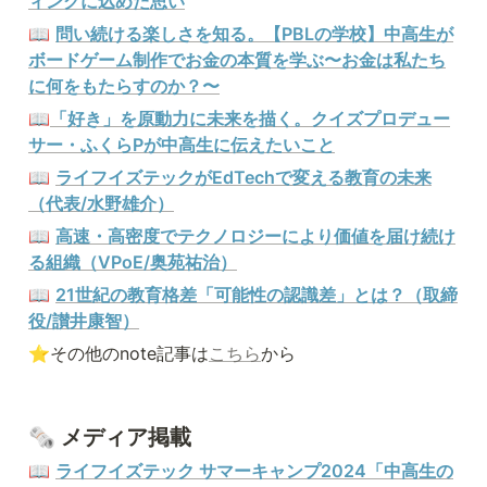
ィングに込めた思い
📖 
問い続ける楽しさを知る。【PBLの学校】中高生が
ボードゲーム制作でお金の本質を学ぶ〜お金は私たち
に何をもたらすのか？〜
📖
「好き」を原動力に未来を描く。クイズプロデュー
サー・ふくらPが中高生に伝えたいこと
📖 
ライフイズテックがEdTechで変える教育の未来
（代表/水野雄介）
📖 
高速・高密度でテクノロジーにより価値を届け続け
る組織（VPoE/奥苑祐治）
📖 
21世紀の教育格差「可能性の認識差」とは？（取締
役/讃井康智）
⭐️その他のnote記事は
こちら
から
🗞️ メディア掲載
📖 
ライフイズテック サマーキャンプ2024「中高生の