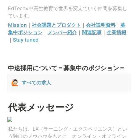
EdTech×中高生教育で世界を変えていく仲間を募集し
ています。
Mission
｜
社会課題とプロダクト
｜
会社説明資料
｜
募
集中ポジション
｜
メンバー紹介
｜
関連記事
｜
企業情報
｜
Stay tuned
中途採用について＝募集中のポジション＝
🙋🏻
すべての求人
代表メッセージ
私たちは、LX（ラーニング・エクスペリエンス）とい
う独自のノウハウをもとに、オンライン・オフライン